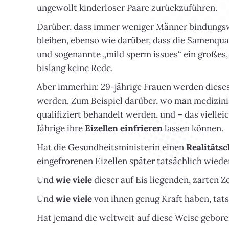
ungewollt kinderloser Paare zurückzuführen.
Darüber, dass immer weniger Männer bindungswi
bleiben, ebenso wie darüber, dass die Samenqu
und sogenannte „mild sperm issues“ ein großes, 
bislang keine Rede.
Aber immerhin: 29-jährige Frauen werden dieses
werden. Zum Beispiel darüber, wo man medizin
qualifiziert behandelt werden, und – das vielle
Jährige ihre
Eizellen einfrieren
lassen können.
Hat die Gesundheitsministerin einen
Realitäts
eingefrorenen Eizellen später tatsächlich wiede
Und
wie viele
dieser auf Eis liegenden, zarten Z
Und
wie viele
von ihnen genug Kraft haben, tat
Hat jemand die weltweit auf diese Weise gebor