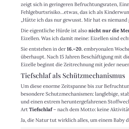
zeigt sich in geringeren Befruchtungsraten, E
Fehlgeburtsrisiko…etwas, das ich als Kinderwun
„Hätte ich das nur gewusst. Mir hat es niemand
Die eigentliche Hürde ist also
nicht nur die Men
Eizellen. Was ich damit meine: Eizellen sind ec
Sie entstehen in der
16.–20.
embryonalen Woche
überhaupt. Nach 15 Jahren Beschäftigung mit die
Eizelle beginnt die Zeitrechnung mit jeder neue
Tiefschlaf als Schützmechanismus
Um diese enorme Zeitspanne bis zur Befruchtun
besondere Schutzmechanismen: langlebige, stab
und einen extrem heruntergefahrenen Stoffwech
Art
Tiefschlaf
– nach dem Motto: keine Aktivität
Ja, die Natur tut wirklich alles, um einem Baby