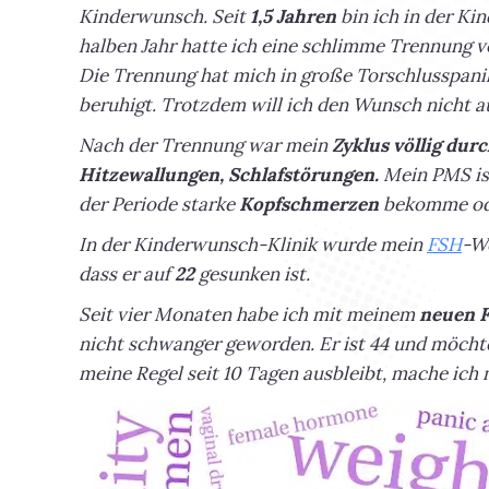
Kinderwunsch. Seit
1,5 Jahren
bin ich in der Ki
halben Jahr hatte ich eine schlimme Trennung 
Die Trennung hat mich in große Torschlusspanik
beruhigt. Trotzdem will ich den Wunsch nicht a
Nach der Trennung war mein
Zyklus völlig dur
Hitzewallungen, Schlafstörungen.
Mein PMS ist
der Periode starke
Kopfschmerzen
bekomme oder
In der Kinderwunsch-Klinik wurde mein
FSH
-We
dass er auf
22
gesunken ist.
Seit vier Monaten habe ich mit meinem
neuen 
nicht schwanger geworden. Er ist 44 und möcht
meine Regel seit 10 Tagen ausbleibt, mache ich 