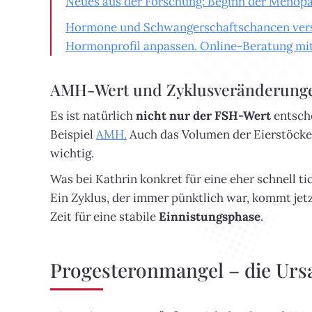
Neues aus der Forschung: Beginn der Menopau
Hormone und Schwangerschaftschancen verst
Hormonprofil anpassen. Online-Beratung mit 
AMH-Wert und Zyklusveränderunge
Es ist natürlich
nicht nur der FSH-Wert
entsche
Beispiel
AMH.
Auch das Volumen der Eierstöcke
wichtig.
Was bei Kathrin konkret für eine eher schnell ti
Ein Zyklus, der immer pünktlich war, kommt jetz
Zeit für eine stabile
Einnistungsphase
.
Progesteronmangel – die Urs