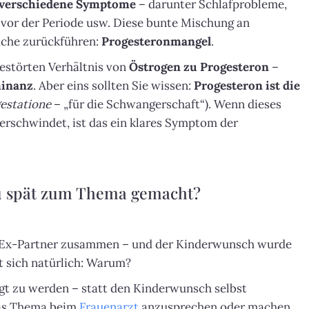
 verschiedene Symptome
– darunter Schlafprobleme,
or der Periode usw. Diese bunte Mischung an
sache zurückführen:
Progesteronmangel
.
störten Verhältnis von
Östrogen zu Progesteron
–
inanz
. Aber eins sollten Sie wissen:
Progesteron ist die
gestatione
– „für die Schwangerschaft“). Wenn dieses
verschwindet, ist das ein klares Symptom der
u spät zum Thema gemacht?
 Ex-Partner zusammen – und der Kinderwunsch wurde
t sich natürlich: Warum?
agt zu werden – statt den Kinderwunsch selbst
 das Thema beim
Frauenarzt
anzusprechen oder machen