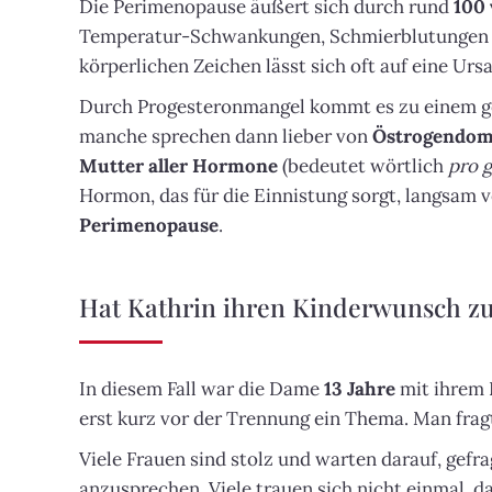
Die Perimenopause äußert sich durch rund
100
Temperatur-Schwankungen, Schmierblutungen v
körperlichen Zeichen lässt sich oft auf eine Ur
Durch Progesteronmangel kommt es zu einem ge
manche sprechen dann lieber von
Östrogendom
Mutter aller Hormone
(bedeutet wörtlich
pro 
Hormon, das für die Einnistung sorgt, langsam 
Perimenopause
.
Hat Kathrin ihren Kinderwunsch z
In diesem Fall war die Dame
13 Jahre
mit ihrem
erst kurz vor der Trennung ein Thema. Man frag
Viele Frauen sind stolz und warten darauf, gefr
anzusprechen. Viele trauen sich nicht einmal,