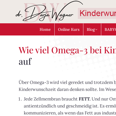
Home
Online Kurs
Blog
BABY
Wie viel Omega-3 bei K
auf
Über Omega-3 wird viel geredet und trotzdem bl
Kinderwunschzeit daran denken sollte. Im Wese
Jede Zellmembran braucht
FETT.
Und nur Omeg
antientzündlich und geschmeidig ist. Es ermög
kommunizieren, als wenn das Fett aus industr