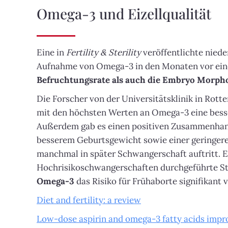
Omega-3 und Eizellqualität
Eine in
Fertility & Sterility
veröffentlichte niede
Aufnahme von Omega-3 in den Monaten vor ein
Befruchtungsrate als auch die Embryo Morph
Die Forscher von der Universitätsklinik in Rott
mit den höchsten Werten an Omega-3 eine bes
Außerdem gab es einen positiven Zusammenhan
besserem Geburtsgewicht sowie einer geringeren
manchmal in später Schwangerschaft auftritt. E
Hochrisikoschwangerschaften durchgeführte Stu
Omega-3
das Risiko für Frühaborte signifikant v
Diet and fertility: a review
Low-dose aspirin and omega-3 fatty acids impro