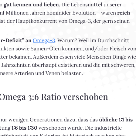
en
gut kennen und lieben.
Die Lebensmittel unserer
ünf Millionen Jahren hominider Evolution – waren
reich
st der Hauptkonkurrent von Omega-3, der gern seinen
r-Defizit” an
Omega-3
. Warum? Weil im Durchschnitt
rodukten sowie Samen-Ölen kommen, und/oder Fleisch vo
utter bekamen. Außerdem essen viele Menschen Dinge wie
gen Jahrzehnten überhaupt existieren und die mit schweren,
nsere Arterien und Venen belasten.
 Omega 3:6 Ratio verschoben
 nur wenigen Generationen dazu, dass das
übliche 1:1 bis
htung
1:6 bis 1:30
verschoben wurde. Die industrielle