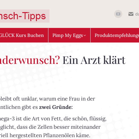
d
GLÜCK Kurs Buchen
Pimp My Eggs
Produktempfehlung
inderwunsch?
Ein Arzt klärt
eibt oft unklar, warum eine Frau in der
ntlichen gibt es
zwei Gründe:
a-3 ist die Art von Fett, die schön, flüssig,
licht, dass die Zellen besser miteinander
iell hergestellten Pflanzenölen käme.