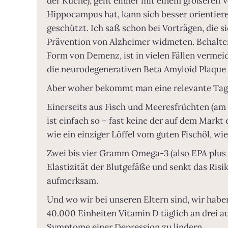
der Küche), geht einher mit einem größeren
Hippocampus hat, kann sich besser orientiere
geschützt. Ich saß schon bei Vorträgen, die s
Prävention von Alzheimer widmeten. Behalten 
Form von Demenz, ist in vielen Fällen vermei
die neurodegenerativen Beta Amyloid Plaque 
Aber woher bekommt man eine relevante Ta
Einerseits aus Fisch und Meeresfrüchten (am 
ist einfach so – fast keine der auf dem Mark
wie ein einziger Löffel vom guten Fischöl, wi
Zwei bis vier Gramm Omega-3 (also EPA plus
Elastizität der Blutgefäße und senkt das Ris
aufmerksam.
Und wo wir bei unseren Eltern sind, wir habe
40.000 Einheiten Vitamin D täglich an drei a
Symptome einer Depression zu lindern.