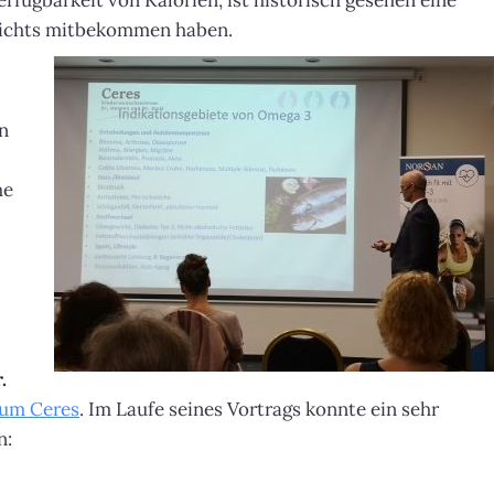
fügbarkeit von Kalorien, ist historisch gesehen eine
 nichts mitbekommen haben.
n
he
.
um Ceres
. Im Laufe seines Vortrags konnte ein sehr
n: