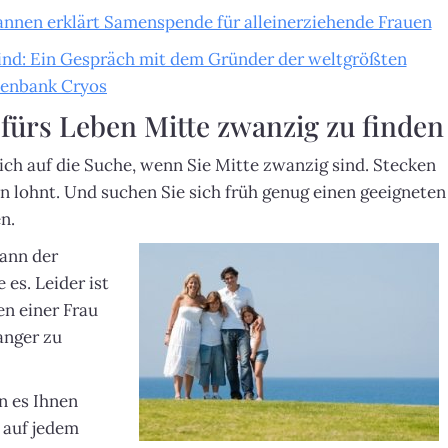
nnen erklärt Samenspende für alleinerziehende Frauen
nd: Ein Gespräch mit dem Gründer der weltgrößten
enbank Cryos
 fürs Leben Mitte zwanzig zu finden
ich auf die Suche, wenn Sie Mitte zwanzig sind. Stecken
ion lohnt. Und suchen Sie sich früh genug einen geeigneten
n.
wann der
 es. Leider ist
en einer Frau
anger zu
en es Ihnen
 auf jedem