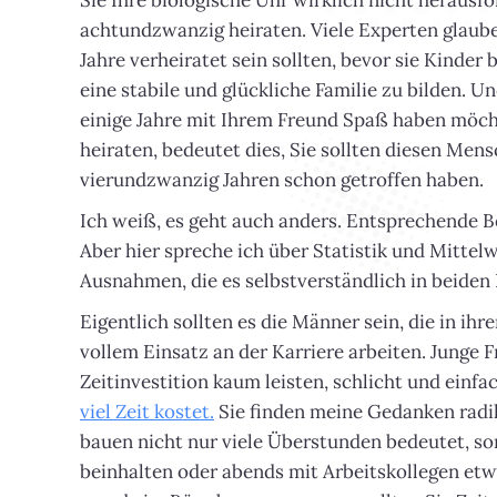
Sie Ihre biologische Uhr wirklich nicht herausfo
achtundzwanzig heiraten. Viele Experten glauben
Jahre verheiratet sein sollten, bevor sie Kinde
eine stabile und glückliche Familie zu bilden. U
einige Jahre mit Ihrem Freund Spaß haben möcht
heiraten, bedeutet dies, Sie sollten diesen Men
vierundzwanzig Jahren schon getroffen haben.
Ich weiß, es geht auch anders. Entsprechende Be
Aber hier spreche ich über Statistik und Mittel
Ausnahmen, die es selbstverständlich in beiden 
Eigentlich sollten es die Männer sein, die in ih
vollem Einsatz an der Karriere arbeiten. Junge 
Zeitinvestition kaum leisten, schlicht und einf
viel Zeit kostet.
Sie finden meine Gedanken radika
bauen nicht nur viele Überstunden bedeutet, s
beinhalten oder abends mit Arbeitskollegen etwa