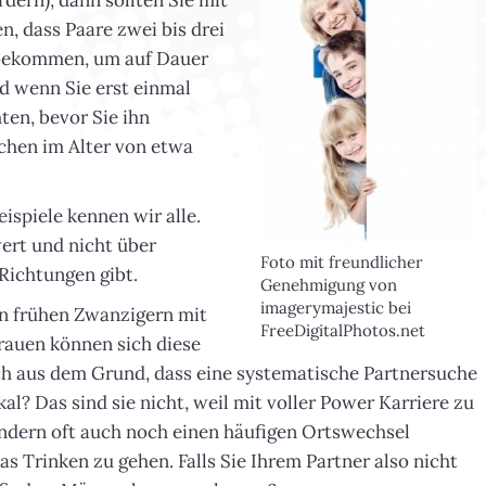
rdern), dann sollten Sie mit
, dass Paare zwei bis drei
r bekommen, um auf Dauer
nd wenn Sie erst einmal
en, bevor Sie ihn
schen im Alter von etwa
ispiele kennen wir alle.
wert und nicht über
Foto mit freundlicher
Richtungen gibt.
Genehmigung von
imagerymajestic bei
ren frühen Zwanzigern mit
FreeDigitalPhotos.net
Frauen können sich diese
ach aus dem Grund, dass eine systematische Partnersuche
l? Das sind sie nicht, weil mit voller Power Karriere zu
ondern oft auch noch einen häufigen Ortswechsel
s Trinken zu gehen. Falls Sie Ihrem Partner also nicht