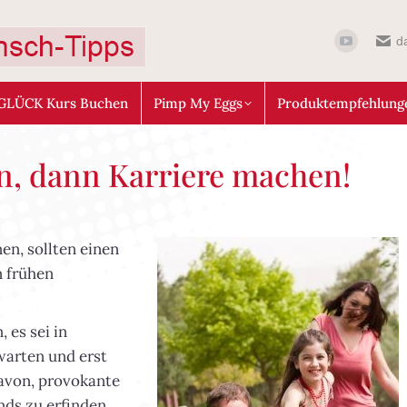
d
GLÜCK Kurs Buchen
Pimp My Eggs
Produktempfehlung
, dann Karriere machen!
en, sollten einen
n frühen
 es sei in
warten und erst
davon, provokante
nds zu erfinden.