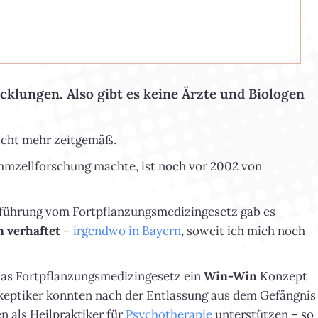
cklungen. Also gibt es keine Ärzte und Biologen
icht mehr zeitgemäß.
mmzellforschung machte, ist noch vor 2002 von
inführung vom Fortpflanzungsmedizingesetz gab es
 verhaftet
–
irgendwo in Bayern
, soweit ich mich noch
 das Fortpflanzungsmedizingesetz ein
Win-Win
Konzept
gsskeptiker konnten nach der Entlassung aus dem Gefängnis
n als Heilpraktiker für
Psychotherapie
unterstützen – so