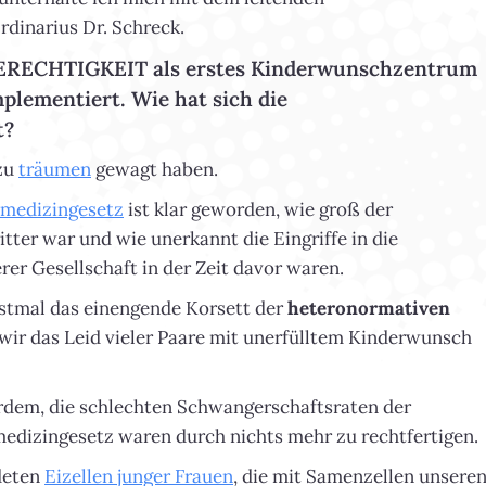
rdinarius Dr. Schreck.
 GERECHTIGKEIT als erstes Kinderwunschzentrum
plementiert. Wie hat sich die
t?
 zu
träumen
gewagt haben.
smedizingesetz
ist klar geworden, wie groß der
tter war und wie unerkannt die Eingriffe in die
rer Gesellschaft in der Zeit davor waren.
rstmal das einengende Korsett der
heteronormativen
wir das Leid vieler Paare mit unerfülltem Kinderwunsch
rdem, die schlechten Schwangerschaftsraten der
dizingesetz waren durch nichts mehr zu rechtfertigen.
ndeten
Eizellen junger Frauen
, die mit Samenzellen unsere