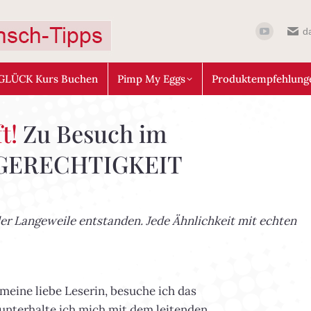
d
GLÜCK Kurs Buchen
Pimp My Eggs
Produktempfehlung
ft!
Zu Besuch im
 GERECHTIGKEIT
er Langeweile entstanden. Jede Ähnlichkeit mit echten
 meine liebe Leserin, besuche ich das
terhalte ich mich mit dem leitenden