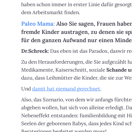
haben schon immer in erster Linie dafür gesorgt
dem Arbeitsmarkt finden.
Paleo Mama:
Also Sie sagen, Frauen haben
fremde Kinder austragen, zu denen sie s
für den ganzen Aufwand nur einen Mind
Dr.Schreck:
Das eben ist das Paradox, daswir re
Zu den Herausforderungen, die Sie aufgezählt 
Medikamente, Kaiserschnitt, soziale
Schande u
dazu, dass Leihmütter die Kinder, die sie zur W
Und
damit hat niemand gerechnet
.
Also, das Szenario, von dem wir anfangs fürchte
abgeben wollen, hat sich von alleine erledigt. D
Nebeneffekt entstanden: Familienbildung mit Hi
Seelen der geborenen Babys, dass jedes Kind sc
Beraterinnen begleitet werden muss!