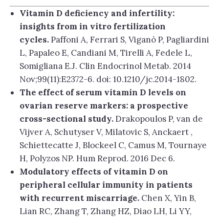
Vitamin D deficiency and infertility:
insights from in vitro fertilization
cycles.
Paffoni A, Ferrari S, Viganò P, Pagliardini
L, Papaleo E, Candiani M, Tirelli A, Fedele L,
Somigliana E.J. Clin Endocrinol Metab. 2014
Nov;99(11):E2372-6. doi: 10.1210/jc.2014-1802.
The effect of serum vitamin D levels on
ovarian reserve markers: a prospective
cross-sectional study.
Drakopoulos P, van de
Vijver A, Schutyser V, Milatovic S, Anckaert ,
Schiettecatte J, Blockeel C, Camus M, Tournaye
H, Polyzos NP. Hum Reprod. 2016 Dec 6.
Modulatory effects of vitamin D on
peripheral cellular immunity in patients
with recurrent miscarriage.
Chen X, Yin B,
Lian RC, Zhang T, Zhang HZ, Diao LH, Li YY,