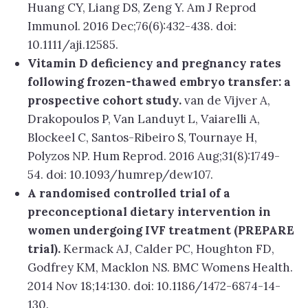
Huang CY, Liang DS, Zeng Y. Am J Reprod
Immunol. 2016 Dec;76(6):432-438. doi:
10.1111/aji.12585.
Vitamin D deficiency and pregnancy rates
following frozen-thawed embryo transfer: a
prospective cohort study.
van de Vijver A,
Drakopoulos P, Van Landuyt L, Vaiarelli A,
Blockeel C, Santos-Ribeiro S, Tournaye H,
Polyzos NP. Hum Reprod. 2016 Aug;31(8):1749-
54. doi: 10.1093/humrep/dew107.
A randomised controlled trial of a
preconceptional dietary intervention in
women undergoing IVF treatment (PREPARE
trial).
Kermack AJ, Calder PC, Houghton FD,
Godfrey KM, Macklon NS. BMC Womens Health.
2014 Nov 18;14:130. doi: 10.1186/1472-6874-14-
130.