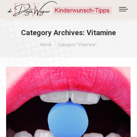
Category Archives:
Vitamine
You are here:
Home
Category "Vitamine"