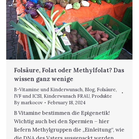
Folsäure, Folat oder Methylfolat? Das
wissen ganz wenige
B-Vitamine und Kinderwunsch
,
Blog
,
Folsäure
,
IVF und ICSI
,
Kinderwunsch FRAU
,
Produkte
By
markocov
February 18, 2024
B Vitamine bestimmen die Epigenetik!
Wichtig auch bei den Spermien – hier
liefern Methylgruppen die „Einleitung“, wie
die DNA des Vaters ausgepackt werden