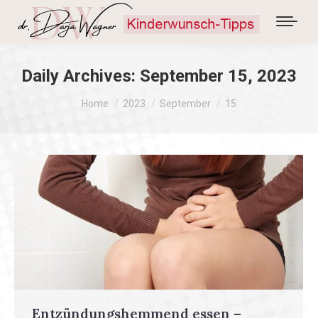
Daily Archives:
September 15, 2023
You are here:
Home
2023
September
15
Entzündungshemmend essen –