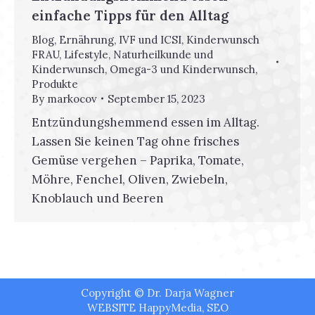
einfache Tipps für den Alltag
Blog
,
Ernährung
,
IVF und ICSI
,
Kinderwunsch
FRAU
,
Lifestyle
,
Naturheilkunde und
Kinderwunsch
,
Omega-3 und Kinderwunsch
,
Produkte
By
markocov
September 15, 2023
Entzündungshemmend essen im Alltag.
Lassen Sie keinen Tag ohne frisches
Gemüse vergehen – Paprika, Tomate,
Möhre, Fenchel, Oliven, Zwiebeln,
Knoblauch und Beeren
Copyright © Dr. Darja Wagner
WEBSITE
HappyMedia
,
SEO