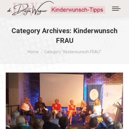
Category Archives:
Kinderwunsch
FRAU
You are here:
Home
Category "Kinderwunsch FRAU"