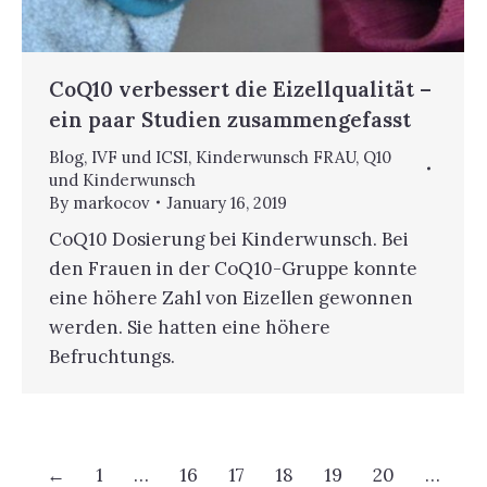
CoQ10 verbessert die Eizellqualität –
ein paar Studien zusammengefasst
Blog
,
IVF und ICSI
,
Kinderwunsch FRAU
,
Q10
und Kinderwunsch
By
markocov
January 16, 2019
CoQ10 Dosierung bei Kinderwunsch. Bei
den Frauen in der CoQ10-Gruppe konnte
eine höhere Zahl von Eizellen gewonnen
werden. Sie hatten eine höhere
Befruchtungs.
←
1
…
16
17
18
19
20
…