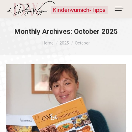
Monthly Archives:
October 2025
You are here:
Home
2025
October