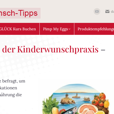
d
GLÜCK Kurs Buchen
Pimp My Eggs
Produktempfehlung
in der Kinderwunschpraxis
–
z befragt, um
kationen
nährung die