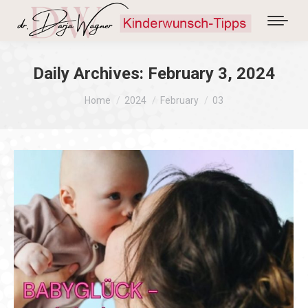
Daily Archives:
February 3, 2024
You are here:
Home
2024
February
03