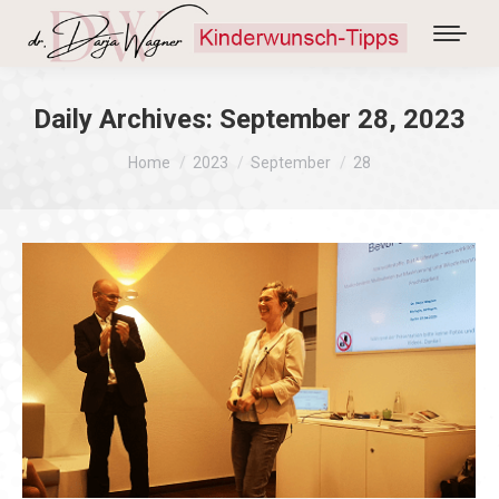
Daily Archives:
September 28, 2023
You are here:
Home
2023
September
28