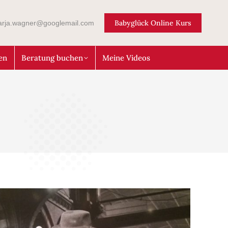
Babyglück Online Kurs
arja.wagner@googlemail.com
en
Beratung buchen
Meine Videos