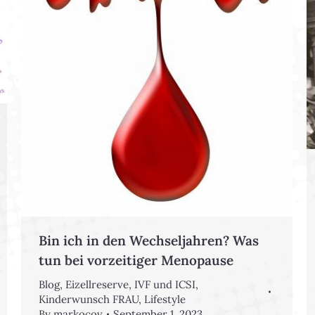
Bin ich in den Wechseljahren? Was
tun bei vorzeitiger Menopause
Blog
,
Eizellreserve
,
IVF und ICSI
,
Kinderwunsch FRAU
,
Lifestyle
By
markocov
September 1, 2023