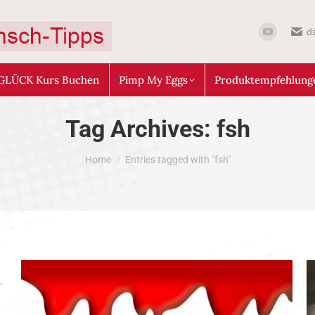
d
GLÜCK Kurs Buchen
Pimp My Eggs
Produktempfehlung
Tag Archives:
fsh
You are here:
Home
Entries tagged with "fsh"