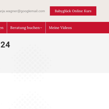
Babyglück Online Kurs
arja.wagner@googlemail.com
en
Beratung buchen
Meine Videos
024