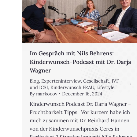
Im Gespräch mit Nils Behrens:
Kinderwunsch-Podcast mit Dr. Darja
Wagner
Blog
,
Experteninterview
,
Gesellschaft
,
IVF
und ICSI
,
Kinderwunsch FRAU
,
Lifestyle
By
markocov
December 16, 2024
Kinderwunsch Podcast Dr. Darja Wagner –
Fruchtbarkeit Tipps Vor kurzem habe ich
mich zusammen mit Dr. Reinhard Hannen
von der Kinderwunschpraxis Ceres in
Berlin fast 3 Stunden lang mit Nils Behrens