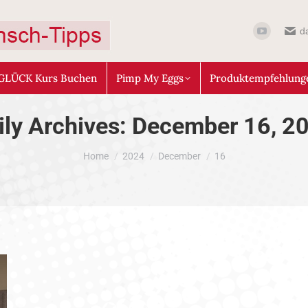
d
GLÜCK Kurs Buchen
Pimp My Eggs
Produktempfehlung
ily Archives:
December 16, 2
You are here:
Home
2024
December
16