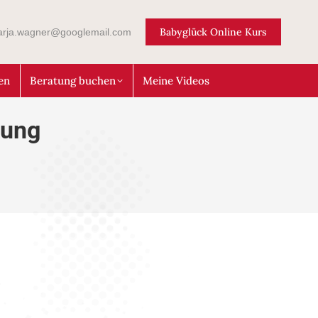
Babyglück Online Kurs
arja.wagner@googlemail.com
en
Beratung buchen
Meine Videos
tung