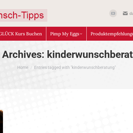
d
GLÜCK Kurs Buchen
Pimp My Eggs
Produktempfehlung
 Archives:
kinderwunschbera
You are here:
Home
Entries tagged with "kinderwunschberatung"