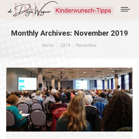
Monthly Archives:
November 2019
You are here:
Home
2019
November