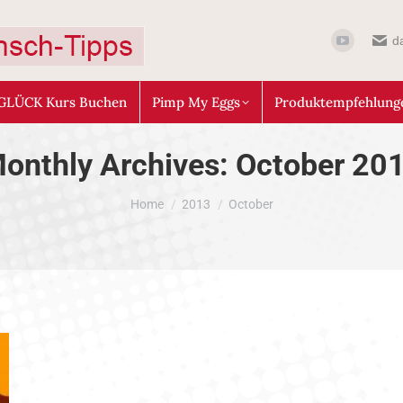
d
GLÜCK Kurs Buchen
Pimp My Eggs
Produktempfehlung
onthly Archives:
October 20
You are here:
Home
2013
October