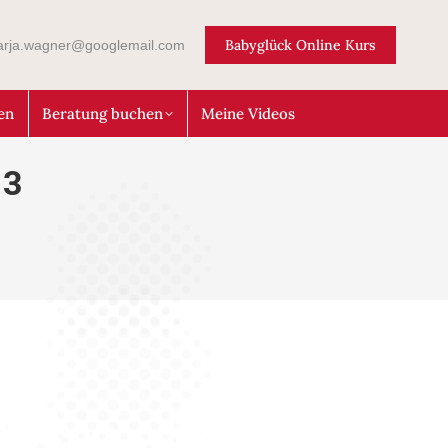
Babyglück Online Kurs
arja.wagner@googlemail.com
en
Beratung buchen
Meine Videos
13